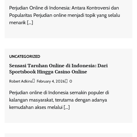
Perjudian Online di Indonesia: Antara Kontroversi dan
Popularitas Perjudian online menjadi topik yang selalu
menarik […]
UNCATEGORIZED
Sensasi Taruhan Online di Indonesia: Dari
Sportsbook Hingga Casino Online
Robert Adkins
February 4, 2026
0
Perjudian online di Indonesia semakin populer di
kalangan masyarakat, terutama dengan adanya
kemudahan akses melalui […]