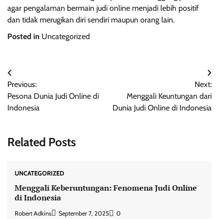
agar pengalaman bermain judi online menjadi lebih positif
dan tidak merugikan diri sendiri maupun orang lain.
Posted in
Uncategorized
Post
Previous:
Next:
navigation
Pesona Dunia Judi Online di
Menggali Keuntungan dari
Indonesia
Dunia Judi Online di Indonesia
Related Posts
UNCATEGORIZED
Menggali Keberuntungan: Fenomena Judi Online
di Indonesia
Robert Adkins
September 7, 2025
0