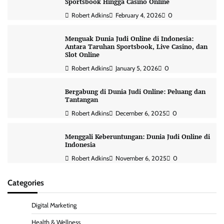
Sportsbook Hingga Casino Online
Robert Adkins
February 4, 2026
0
Menguak Dunia Judi Online di Indonesia:
Antara Taruhan Sportsbook, Live Casino, dan
Slot Online
Robert Adkins
January 5, 2026
0
Bergabung di Dunia Judi Online: Peluang dan
Tantangan
Robert Adkins
December 6, 2025
0
Menggali Keberuntungan: Dunia Judi Online di
Indonesia
Robert Adkins
November 6, 2025
0
Categories
Digital Marketing
Health & Wellness